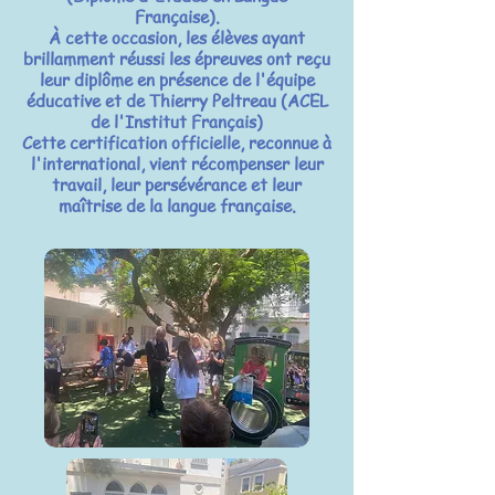
Française).
À cette occasion, les élèves ayant
brillamment réussi les épreuves ont reçu
leur diplôme en présence de l'équipe
éducative et de Thierry Peltreau (ACEL
de l'Institut Français)
Cette certification officielle, reconnue à
l'international, vient récompenser leur
travail, leur persévérance et leur
maîtrise de la langue française.